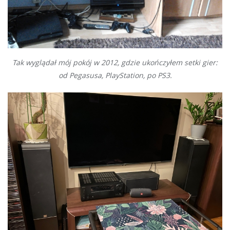
Tak wyglądał mój pokój w 2012, gdzie ukończyłem setki gier:
od Pegasusa, PlayStation, po PS3.