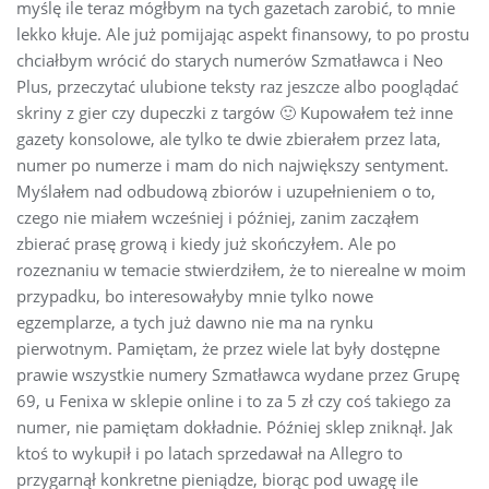
myślę ile teraz mógłbym na tych gazetach zarobić, to mnie
lekko kłuje. Ale już pomijając aspekt finansowy, to po prostu
chciałbym wrócić do starych numerów Szmatławca i Neo
Plus, przeczytać ulubione teksty raz jeszcze albo pooglądać
skriny z gier czy dupeczki z targów 🙂 Kupowałem też inne
gazety konsolowe, ale tylko te dwie zbierałem przez lata,
numer po numerze i mam do nich największy sentyment.
Myślałem nad odbudową zbiorów i uzupełnieniem o to,
czego nie miałem wcześniej i później, zanim zacząłem
zbierać prasę grową i kiedy już skończyłem. Ale po
rozeznaniu w temacie stwierdziłem, że to nierealne w moim
przypadku, bo interesowałyby mnie tylko nowe
egzemplarze, a tych już dawno nie ma na rynku
pierwotnym. Pamiętam, że przez wiele lat były dostępne
prawie wszystkie numery Szmatławca wydane przez Grupę
69, u Fenixa w sklepie online i to za 5 zł czy coś takiego za
numer, nie pamiętam dokładnie. Później sklep zniknął. Jak
ktoś to wykupił i po latach sprzedawał na Allegro to
przygarnął konkretne pieniądze, biorąc pod uwagę ile