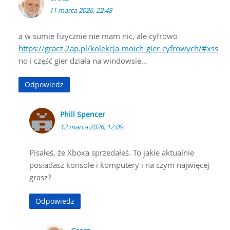
11 marca 2026, 22:48
a w sumie fizycznie nie mam nic, ale cyfrowo
https://gracz.2ap.pl/kolekcja-moich-gier-cyfrowych/#xss
no i część gier działa na windowsie…
Odpowiedz
Phill Spencer
12 marca 2026, 12:09
Pisałeś, że Xboxa sprzedałeś. To jakie aktualnie
posiadasz konsole i komputery i na czym najwięcej
grasz?
Odpowiedz