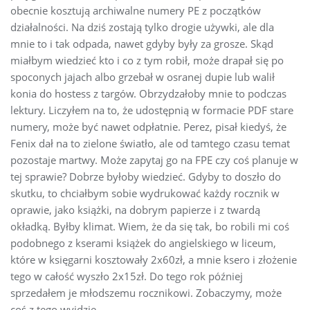
obecnie kosztują archiwalne numery PE z początków
działalności. Na dziś zostają tylko drogie używki, ale dla
mnie to i tak odpada, nawet gdyby były za grosze. Skąd
miałbym wiedzieć kto i co z tym robił, może drapał się po
spoconych jajach albo grzebał w osranej dupie lub walił
konia do hostess z targów. Obrzydzałoby mnie to podczas
lektury. Liczyłem na to, że udostępnią w formacie PDF stare
numery, może być nawet odpłatnie. Perez, pisał kiedyś, że
Fenix dał na to zielone światło, ale od tamtego czasu temat
pozostaje martwy. Może zapytaj go na FPE czy coś planuje w
tej sprawie? Dobrze byłoby wiedzieć. Gdyby to doszło do
skutku, to chciałbym sobie wydrukować każdy rocznik w
oprawie, jako książki, na dobrym papierze i z twardą
okładką. Byłby klimat. Wiem, że da się tak, bo robili mi coś
podobnego z kserami książek do angielskiego w liceum,
które w księgarni kosztowały 2x60zł, a mnie ksero i złożenie
tego w całość wyszło 2x15zł. Do tego rok później
sprzedałem je młodszemu rocznikowi. Zobaczymy, może
coś z tego wyjdzie…