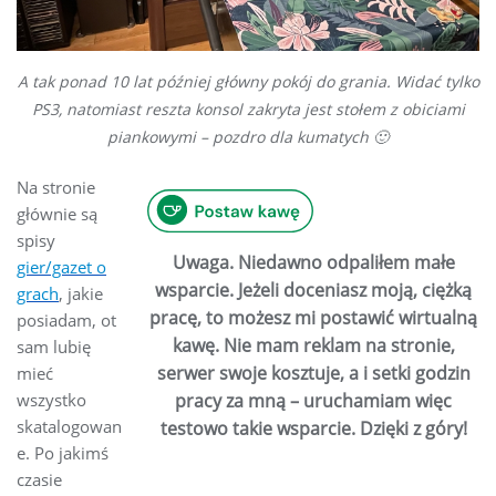
A tak ponad 10 lat później główny pokój do grania. Widać tylko
PS3, natomiast reszta konsol zakryta jest stołem z obiciami
piankowymi – pozdro dla kumatych 🙂
Na stronie
głównie są
spisy
Uwaga. Niedawno odpaliłem małe
gier/gazet o
wsparcie. Jeżeli doceniasz moją, ciężką
grach
, jakie
pracę, to możesz mi postawić wirtualną
posiadam, ot
kawę. Nie mam reklam na stronie,
sam lubię
serwer swoje kosztuje, a i setki godzin
mieć
wszystko
pracy za mną – uruchamiam więc
skatalogowan
testowo takie wsparcie. Dzięki z góry!
e. Po jakimś
czasie