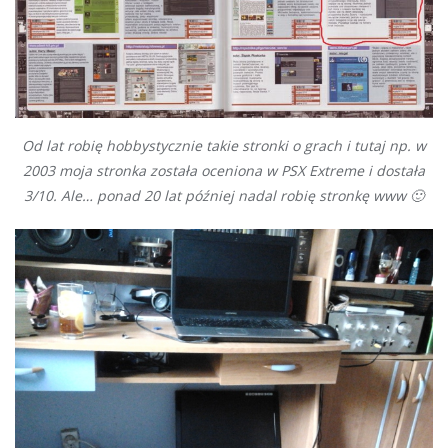
Od lat robię hobbystycznie takie stronki o grach i tutaj np. w
2003 moja stronka została oceniona w PSX Extreme i dostała
3/10. Ale… ponad 20 lat później nadal robię stronkę www 🙂