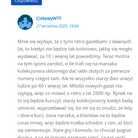
Odpowiedz
CiekawyWTF
27 września 2025, 19:04
Mnie się wydaje, że z tymi retro gazetkami z dawnych
lat, to kiedyś nie będzie tak kolorowo, jakby się mogło
wydawać, za 10 i więcej lat powiedzmy. Teraz można
na tym sporo zarobić, o ile trafi się na maniaka
kolekcjonera skłonnego dać setki złotych za pierwsze
numery czegoś tam. Ale to wszystko starzy (bez urazy)
ludzie po 40 i więcej lat. Młodzi nowych gazet nie
czytają, więc co mówić o retro z lat 2000 itp. Rynek na
to się będzie kurczył, starzy kolekcjonerzy kiedyś będą
umierać, wyprzedawać się, bo im się to znudzi, że leży
i zbiera kurz, żona narzeka, a klientów na to będzie
coraz mniej, więc będzie trzeba schodzić z cen, aż ktoś
się zainteresuje. Stare gry i konsole, to chociaż pograć
można, a co ze starymi gazetami robić, czytać recki