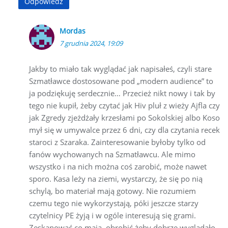
Odpowiedz
Mordas
7 grudnia 2024, 19:09
Jakby to miało tak wyglądać jak napisałeś, czyli stare
Szmatławce dostosowane pod „modern audience” to
ja podziękuję serdecznie… Przecież nikt nowy i tak by
tego nie kupił, żeby czytać jak Hiv pluł z wieży Ajfla czy
jak Zgredy zjeżdżały krzesłami po Sokolskiej albo Koso
mył się w umywalce przez 6 dni, czy dla czytania recek
staroci z Szaraka. Zainteresowanie byłoby tylko od
fanów wychowanych na Szmatławcu. Ale mimo
wszystko i na nich można coś zarobić, może nawet
sporo. Kasa leży na ziemi, wystarczy, że się po nią
schylą, bo materiał mają gotowy. Nie rozumiem
czemu tego nie wykorzystają, póki jeszcze starzy
czytelnicy PE żyją i w ogóle interesują się grami.
Zeskanować co mają, obrobić żeby dobrze wyglądało,