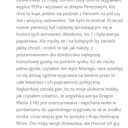
wypluć PDFa i wystawić w sklepie Perezowym, kto
chce to kupi, potem się podzieli z Fenixem na pół czy
ileś i wszyscy zadowoleni. Tak bym to widział. Przecież
numer pierwszy był najlepiej sprzedającym się w
historii tych wznowień. Wiadomo, bo 1 i była wersja
papierowa. Ale myślę, że i na kolejnych by zarobili
jakby chcieli i zrobili to tak jak należy, z
poszanowaniem dla dziedzictwa najlepszej
konsolowej gazety na polskim rynku. Co do reszty
pełna zgoda, czytałem ten wpis Maziego, ręce opadają
co się dzisiaj ogólnie wyprawia na świecie przez to
całe lewactwo i ich poprawność polityczną.
Najbardziej szkoda gier, bo to moje ulubione hobby,
jak czytałem ostatnio, że angielska wersja Dragon
Kłesta 3 HD jest ocenzurowana i napchana woke w
porównaniu do japońskiego oryginału to aż w środku
ściska, coraz więcej gier to spotyka z Kraju Kwitnącej
Wiśni. Oni mają swoje dziwactwa, ale chociaż ich gry