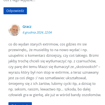
Odpowiedz
Gracz
6 grudnia 2024, 22:04
co do wydan starych extrimow, cos gdzies mi sie
przewinęło,, że musieliby to na nowo wydać i np.
uzupelnic o komentarz dzisiejszy, czy coś takiego. Brzmi
jakby trochę chcieli się wytłumaczyć np. z czarnuchów,
czy parę dni temu Mazzi się tłumaczył ze „skośnookich” –
wyrazu który był non stop w extirmie, a teraz uznawany
jest za coś złego :/ nas szmatławiec ukształtował,
śmiejemy się z ich żartów, lubimy cycki itp, a dzisiaj to
np. seksim, rasizm, lewactwo itp… szkoda, bo dalej
człowiek gra w gierkę, ale już w wśród bandy oszołomów.