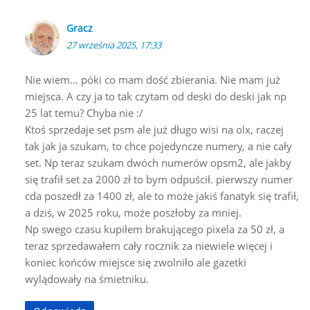
Gracz
27 września 2025, 17:33
Nie wiem… póki co mam dość zbierania. Nie mam już
miejsca. A czy ja to tak czytam od deski do deski jak np
25 lat temu? Chyba nie :/
Ktoś sprzedaje set psm ale już długo wisi na olx, raczej
tak jak ja szukam, to chce pojedyncze numery, a nie cały
set. Np teraz szukam dwóch numerów opsm2, ale jakby
się trafił set za 2000 zł to bym odpuścił. pierwszy numer
cda poszedł za 1400 zł, ale to może jakiś fanatyk się trafił,
a dziś, w 2025 roku, może poszłoby za mniej.
Np swego czasu kupiłem brakującego pixela za 50 zł, a
teraz sprzedawałem cały rocznik za niewiele więcej i
koniec końców miejsce się zwolniło ale gazetki
wylądowały na śmietniku.