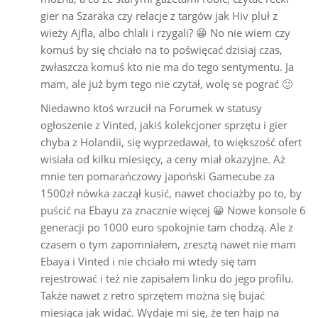
gier na Szaraka czy relacje z targów jak Hiv pluł z
wieży Ajfla, albo chlali i rzygali? 😀 No nie wiem czy
komuś by się chciało na to poświęcać dzisiaj czas,
zwłaszcza komuś kto nie ma do tego sentymentu. Ja
mam, ale już bym tego nie czytał, wolę se pograć 🙂
Niedawno ktoś wrzucił na Forumek w statusy
ogłoszenie z Vinted, jakiś kolekcjoner sprzętu i gier
chyba z Holandii, się wyprzedawał, to większość ofert
wisiała od kilku miesięcy, a ceny miał okazyjne. Aż
mnie ten pomarańczowy japoński Gamecube za
1500zł nówka zaczął kusić, nawet chociażby po to, by
puścić na Ebayu za znacznie więcej 😀 Nowe konsole 6
generacji po 1000 euro spokojnie tam chodzą. Ale z
czasem o tym zapomniałem, zresztą nawet nie mam
Ebaya i Vinted i nie chciało mi wtedy się tam
rejestrować i też nie zapisałem linku do jego profilu.
Także nawet z retro sprzętem można się bujać
miesiąca jak widać. Wydaje mi się, że ten hajp na