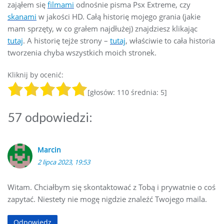
zająłem się
filmami
odnośnie pisma Psx Extreme, czy
skanami
w jakości HD. Całą historię mojego grania (jakie
mam sprzęty, w co grałem najdłużej) znajdziesz klikając
tutaj
. A historię tejże strony –
tutaj
, właściwie to cała historia
tworzenia chyba wszystkich moich stronek.
Kliknij by ocenić:
[głosów:
110
średnia:
5
]
57 odpowiedzi:
Marcin
2 lipca 2023, 19:53
Witam. Chciałbym się skontaktować z Tobą i prywatnie o coś
zapytać. Niestety nie mogę nigdzie znaleźć Twojego maila.
Odpowiedz