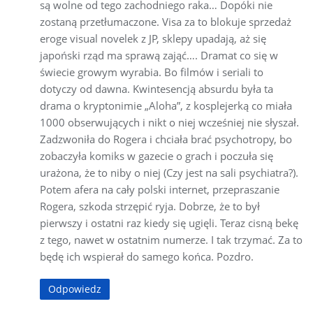
są wolne od tego zachodniego raka… Dopóki nie
zostaną przetłumaczone. Visa za to blokuje sprzedaż
eroge visual novelek z JP, sklepy upadają, aż się
japoński rząd ma sprawą zająć…. Dramat co się w
świecie growym wyrabia. Bo filmów i seriali to
dotyczy od dawna. Kwintesencją absurdu była ta
drama o kryptonimie „Aloha”, z kosplejerką co miała
1000 obserwujących i nikt o niej wcześniej nie słyszał.
Zadzwoniła do Rogera i chciała brać psychotropy, bo
zobaczyła komiks w gazecie o grach i poczuła się
urażona, że to niby o niej (Czy jest na sali psychiatra?).
Potem afera na cały polski internet, przepraszanie
Rogera, szkoda strzępić ryja. Dobrze, że to był
pierwszy i ostatni raz kiedy się ugięli. Teraz cisną bekę
z tego, nawet w ostatnim numerze. I tak trzymać. Za to
będę ich wspierał do samego końca. Pozdro.
Odpowiedz