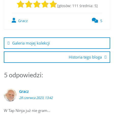
[głosów:
111
średnia:
5
]
Gracz
5
Nawigacja
wpisu
Galeria mojej kolekcji
Historia tego bloga
5 odpowiedzi:
Gracz
28 czerwca 2023, 13:42
W Tap Ninja już nie gram…