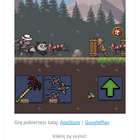
Grę pobierzesz tutaj:
AppStore
|
GooglePlay
Kliknij by ocenić: