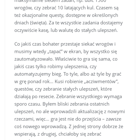
maksymalnie siedem zadań, np. ubić 1500
wrogów, czy zebrać 10 latających kul. Czasem są
też okazjonalne questy, dostępne w określonych
dniach (święta). Za te wszystkie zadania dostajemy
oczywiście kasę, lub walutę do stałych ulepszeń.
Co jakiś czas bohater przestaje siekać wrogów i
musimy wtedy „tapać” w ekran, by wszystko się
zautomatyzowało. Właściwie to gra się sama, co
jakiś czas tylko robimy ulepszenia, czy
automatyzujemy bieg. To tyle, albo aż tyle by grać
w grę ponad rok… Kusi robienie „acziwmentów”,
questów, czy zebranie stałych ulepszeń, które
działają po resecie. Zebranie wszystkiego wymaga
sporo czasu. Byłem bliski zebrania ostatnich
ulepszeń, no ale wprowadzili aktualizację z nowymi
rzeczami, więc… gra jest nie do przejścia – zawsze
coś nowego wprowadzą. Z jednej strony dobrze że
wspierają, z drugiej, chciałoby się zebrać