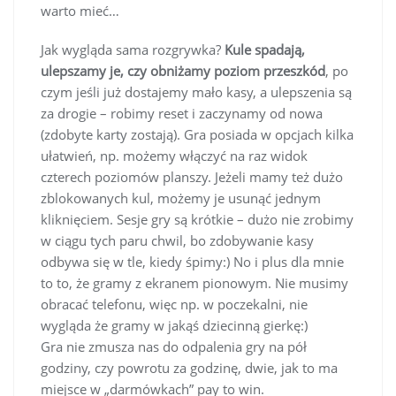
warto mieć…
Jak wygląda sama rozgrywka?
Kule spadają,
ulepszamy je, czy obniżamy poziom przeszkód
, po
czym jeśli już dostajemy mało kasy, a ulepszenia są
za drogie – robimy reset i zaczynamy od nowa
(zdobyte karty zostają). Gra posiada w opcjach kilka
ułatwień, np. możemy włączyć na raz widok
czterech poziomów planszy. Jeżeli mamy też dużo
zblokowanych kul, możemy je usunąć jednym
kliknięciem. Sesje gry są krótkie – dużo nie zrobimy
w ciągu tych paru chwil, bo zdobywanie kasy
odbywa się w tle, kiedy śpimy:) No i plus dla mnie
to to, że gramy z ekranem pionowym. Nie musimy
obracać telefonu, więc np. w poczekalni, nie
wygląda że gramy w jakąś dziecinną gierkę:)
Gra nie zmusza nas do odpalenia gry na pół
godziny, czy powrotu za godzinę, dwie, jak to ma
miejsce w „darmówkach” pay to win.