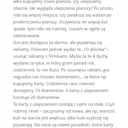
albo kupujemy nowe plansze, czy ulepszamy
obecne. Jak wygląda ulepszenie planszy? Po prostu
robi się więcej miejsca, czy zwiększa się waluta po
przekroczeniu planszy. Oczywiście im więcej kul
spada, tym robi się ciaśniej, czasem w ogóle są
zablokowane.
Gra jest dostępna za darmo, ale pojawiają się
reklamy. Polecam jednak wydać te „10 dolców” i
usunąć reklamy z filmikami. Myślę że te 4 dychy
wydane za tytuł, w który gram ponad rok,
codziennie, to nie dużo. Po usunięciu reklam, gra
nagradza nas losowo diamentami… za które np.
kupujemy karty. Codziennie rano również
dostajemy 10 diamentów. A karta z ulepszeniem
kosztuje 20 diamentów.
Te karty z ulepszeniem zostają z nami na stałe. Czyli
robimy reset – zaczynamy od nowa, ale np. wartość
kuli na starcie jest większa, albo kule szybciej się
pojawiają. Na necie są nawet poradniki, które karty