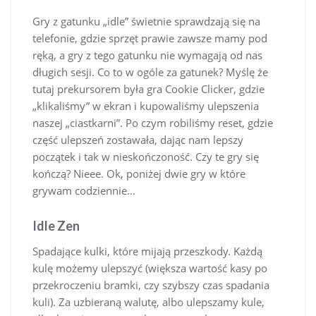
Gry z gatunku „idle” świetnie sprawdzają się na
telefonie, gdzie sprzęt prawie zawsze mamy pod
ręką, a gry z tego gatunku nie wymagają od nas
długich sesji. Co to w ogóle za gatunek? Myślę że
tutaj prekursorem była gra Cookie Clicker, gdzie
„klikaliśmy” w ekran i kupowaliśmy ulepszenia
naszej „ciastkarni”. Po czym robiliśmy reset, gdzie
część ulepszeń zostawała, dając nam lepszy
początek i tak w nieskończoność. Czy te gry się
kończą? Nieee. Ok, poniżej dwie gry w które
grywam codziennie…
Idle Zen
Spadające kulki, które mijają przeszkody. Każdą
kulę możemy ulepszyć (większa wartość kasy po
przekroczeniu bramki, czy szybszy czas spadania
kuli). Za uzbieraną walutę, albo ulepszamy kule,