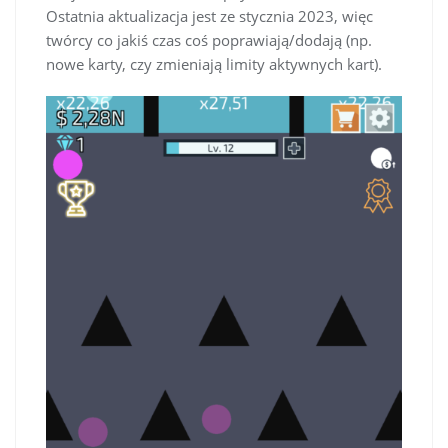
Ostatnia aktualizacja jest ze stycznia 2023, więc
twórcy co jakiś czas coś poprawiają/dodają (np.
nowe karty, czy zmieniają limity aktywnych kart).