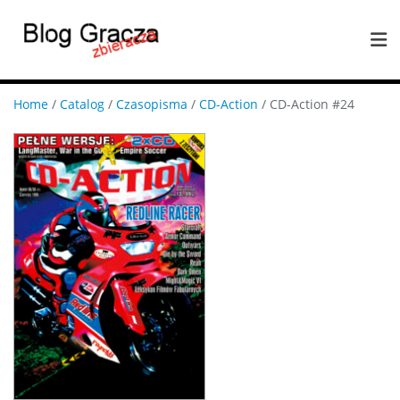
Home
/
Catalog
/
Czasopisma
/
CD-Action
/ CD-Action #24