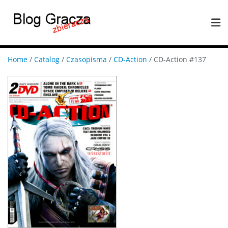
Home
/
Catalog
/
Czasopisma
/
CD-Action
/ CD-Action #137