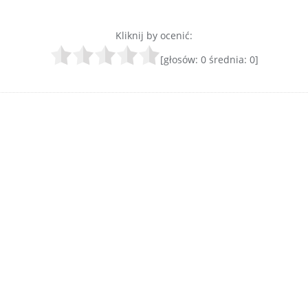
Kliknij by ocenić:
[głosów:
0
średnia:
0
]