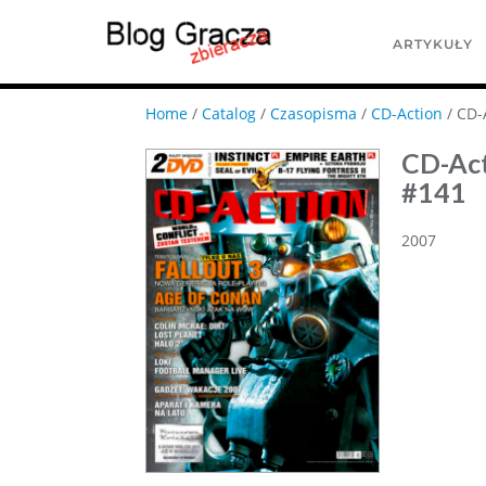
ARTYKUŁY
Home
/
Catalog
/
Czasopisma
/
CD-Action
/ CD-
CD-Ac
#141
2007