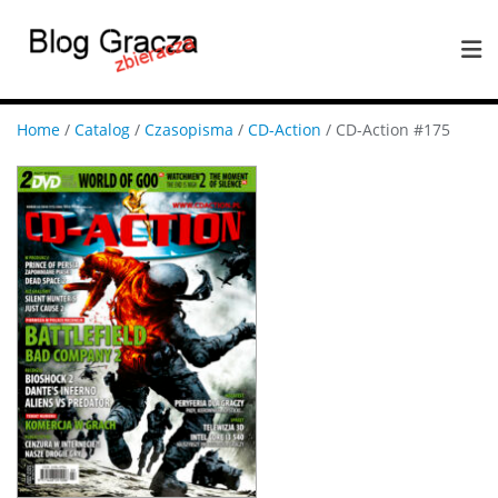
Home
/
Catalog
/
Czasopisma
/
CD-Action
/ CD-Action #175