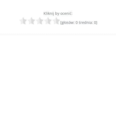
Kliknij by ocenić:
[głosów:
0
średnia:
0
]