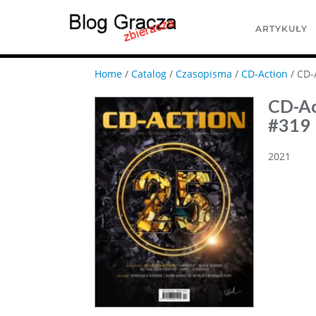
ARTYKUŁY
Home
/
Catalog
/
Czasopisma
/
CD-Action
/ CD-
CD-Ac
#319
2021