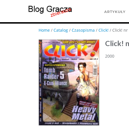
ARTYKUŁY
Home
/
Catalog
/
Czasopisma
/
Click!
/ Click! nr
Click! 
2000