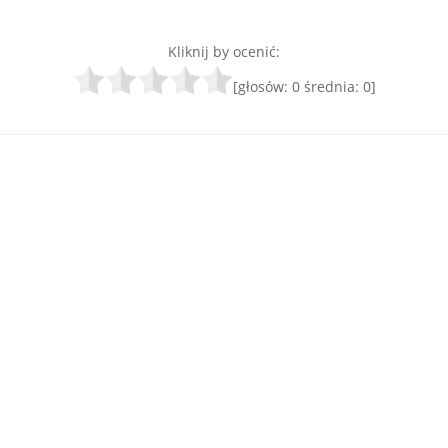
Kliknij by ocenić:
[głosów:
0
średnia:
0
]