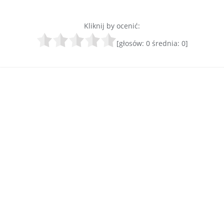
Kliknij by ocenić:
[głosów:
0
średnia:
0
]