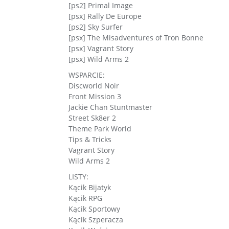
[ps2] Primal Image
[psx] Rally De Europe
[ps2] Sky Surfer
[psx] The Misadventures of Tron Bonne
[psx] Vagrant Story
[psx] Wild Arms 2
WSPARCIE:
Discworld Noir
Front Mission 3
Jackie Chan Stuntmaster
Street Sk8er 2
Theme Park World
Tips & Tricks
Vagrant Story
Wild Arms 2
LISTY:
Kącik Bijatyk
Kącik RPG
Kącik Sportowy
Kącik Szperacza