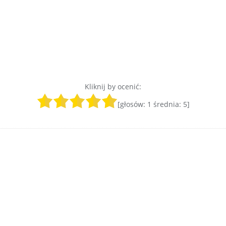
Kliknij by ocenić:
[głosów:
1
średnia:
5
]