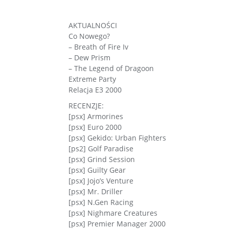
AKTUALNOŚCI
Co Nowego?
– Breath of Fire Iv
– Dew Prism
– The Legend of Dragoon
Extreme Party
Relacja E3 2000
RECENZJE:
[psx] Armorines
[psx] Euro 2000
[psx] Gekido: Urban Fighters
[ps2] Golf Paradise
[psx] Grind Session
[psx] Guilty Gear
[psx] Jojo’s Venture
[psx] Mr. Driller
[psx] N.Gen Racing
[psx] Nighmare Creatures
[psx] Premier Manager 2000