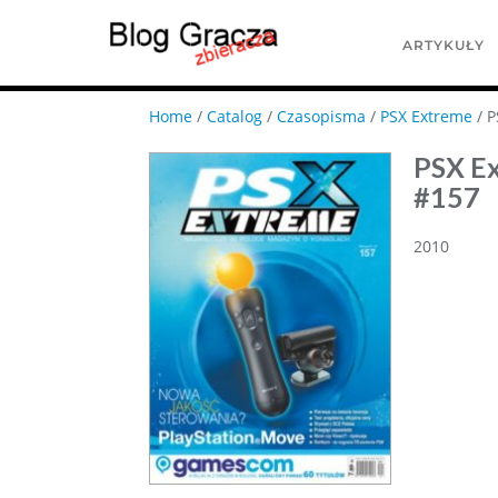
ARTYKUŁY
Home
/
Catalog
/
Czasopisma
/
PSX Extreme
/ P
PSX E
#157
2010