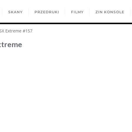
SKANY
PRZEDRUKI
FILMY
ZIN KONSOLE
SX Extreme #157
xtreme