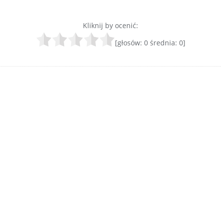
Kliknij by ocenić:
[głosów:
0
średnia:
0
]