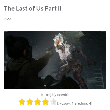
The Last of Us Part II
2020
Kliknij by ocenić:
[głosów:
1
średnia:
4
]