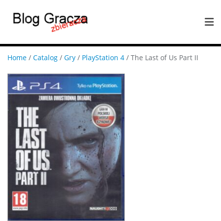
Home
/
Catalog
/
Gry
/
PlayStation 4
/ The Last of Us Part II