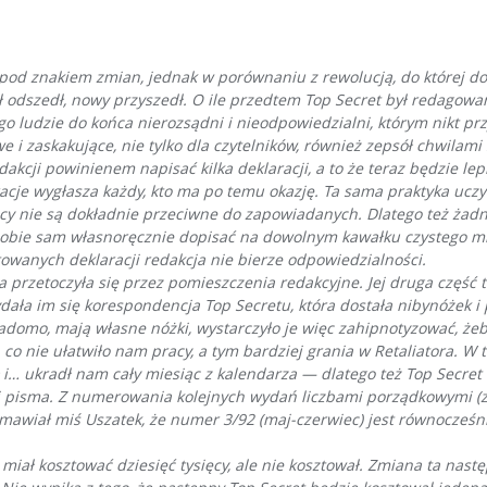
od znakiem zmian, jednak w porównaniu z rewolucją, do której dopr
 odszedł, nowy przyszedł. O ile przedtem Top Secret był redagowan
iego ludzie do końca nierozsądni i nieodpowiedzialni, którym nikt 
e i zaskakujące, nie tylko dla czytelników, również zepsół chwilami
akcji powinienem napisać kilka deklaracji, a to że teraz będzie lep
laracje wygłasza każdy, kto ma po temu okazję. Ta sama praktyka ucz
acy nie są dokładnie przeciwne do zapowiadanych. Dlatego też żadny
sobie sam własnoręcznie dopisać na dowolnym kawałku czystego mie
towanych deklaracji redakcja nie bierze odpowiedzialności.
ka przetoczyła się przez pomieszczenia redakcyjne. Jej druga część 
ała im się korespondencja Top Secretu, która dostała nibynóżek i
adomo, mają własne nóżki, wystarczyło je więc zahipnotyzować, żeb
 co nie ułatwiło nam pracy, a tym bardziej grania w Retaliatora. W 
ał i… ukradł nam cały miesiąc z kalendarza — dlatego też Top Secre
isma. Z numerowania kolejnych wydań liczbami porządkowymi (znacz
 mawiał miś Uszatek, że numer 3/92 (maj-czerwiec) jest równocześn
iał kosztować dziesięć tysięcy, ale nie kosztował. Zmiana ta nastę