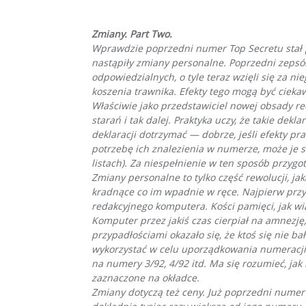
Zmiany. Part Two.
Wprawdzie poprzedni numer Top Secretu stał p
nastąpiły zmiany personalne. Poprzedni zepsół
odpowiedzialnych, o tyle teraz wzięli się za n
koszenia trawnika. Efekty tego mogą być ciekaw
Właściwie jako przedstawiciel nowej obsady red
starań i tak dalej. Praktyka uczy, że takie dek
deklaracji dotrzymać — dobrze, jeśli efekty pr
potrzebę ich znalezienia w numerze, może je 
listach). Za niespełnienie w ten sposób przygo
Zmiany personalne to tylko część rewolucji, ja
kradnące co im wpadnie w ręce. Najpierw przyd
redakcyjnego komputera. Kości pamięci, jak wi
Komputer przez jakiś czas cierpiał na amnezję,
przypadłościami okazało się, że ktoś się nie b
wykorzystać w celu uporządkowania numeracji p
na numery 3/92, 4/92 itd. Ma się rozumieć, jak
zaznaczone na okładce.
Zmiany dotyczą też ceny. Już poprzedni numer m