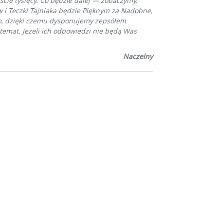
ście tysięcy. Co będzie dalej — zobaczymy.
w i Teczki Tajniaka będzie Pięknym za Nadobne,
nym, dzięki czemu dysponujemy zepsółem
temat. Jeżeli ich odpowiedzi nie będą Was
Naczelny