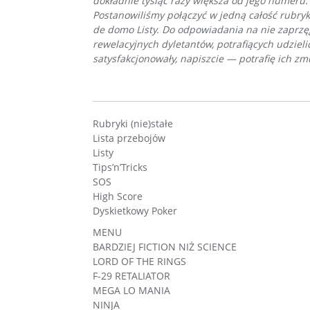
dokładnie tysiąc razy większa od jego numeru.
Postanowiliśmy połączyć w jedną całość rubryk
de domo Listy. Do odpowiadania na nie zaprzę
rewelacyjnych dyletantów, potrafiących udziel
satysfakcjonowały, napiszcie — potrafię ich zm
Rubryki (nie)stałe
Lista przebojów
Listy
Tips’n’Tricks
SOS
High Score
Dyskietkowy Poker
MENU
BARDZIEJ FICTION NIŻ SCIENCE
LORD OF THE RINGS
F-29 RETALIATOR
MEGA LO MANIA
NINJA