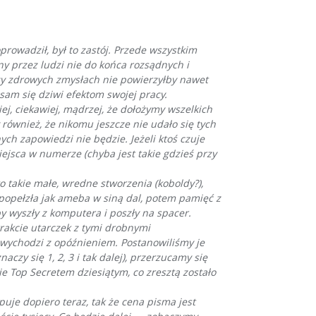
owadził, był to zastój. Przede wszystkim
y przez ludzi nie do końca rozsądnych i
przy zdrowych zmysłach nie powierzyłby nawet
 sam się dziwi efektom swojej pracy.
iej, ciekawiej, mądrzej, że dołożymy wszelkich
y również, że nikomu jeszcze nie udało się tych
ch zapowiedzi nie będzie. Jeżeli ktoś czuje
jsca w numerze (chyba jest takie gdzieś przy
to takie małe, wredne stworzenia (koboldy?),
 popełzła jak ameba w siną dal, potem pamięć z
y wyszły z komputera i poszły na spacer.
trakcie utarczek z tymi drobnymi
t wychodzi z opóźnieniem. Postanowiliśmy je
y się 1, 2, 3 i tak dalej), przerzucamy się
ie Top Secretem dziesiątym, co zresztą zostało
puje dopiero teraz, tak że cena pisma jest