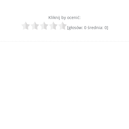
Kliknij by ocenić:
[głosów:
0
średnia:
0
]