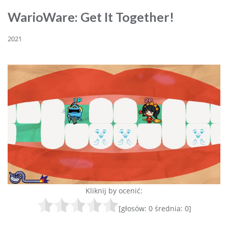
WarioWare: Get It Together!
2021
Kliknij by ocenić:
[głosów:
0
średnia:
0
]