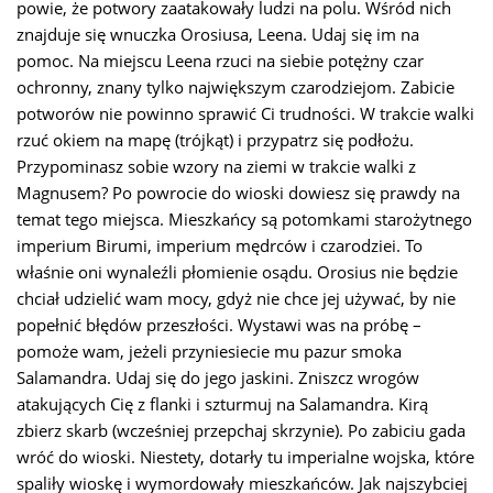
powie, że potwory zaatakowały ludzi na polu. Wśród nich
znajduje się wnuczka Orosiusa, Leena. Udaj się im na
pomoc. Na miejscu Leena rzuci na siebie potężny czar
ochronny, znany tylko największym czarodziejom. Zabicie
potworów nie powinno sprawić Ci trudności. W trakcie walki
rzuć okiem na mapę (trójkąt) i przypatrz się podłożu.
Przypominasz sobie wzory na ziemi w trakcie walki z
Magnusem? Po powrocie do wioski dowiesz się prawdy na
temat tego miejsca. Mieszkańcy są potomkami starożytnego
imperium Birumi, imperium mędrców i czarodziei. To
właśnie oni wynaleźli płomienie osądu. Orosius nie będzie
chciał udzielić wam mocy, gdyż nie chce jej używać, by nie
popełnić błędów przeszłości. Wystawi was na próbę –
pomoże wam, jeżeli przyniesiecie mu pazur smoka
Salamandra. Udaj się do jego jaskini. Zniszcz wrogów
atakujących Cię z flanki i szturmuj na Salamandra. Kirą
zbierz skarb (wcześniej przepchaj skrzynie). Po zabiciu gada
wróć do wioski. Niestety, dotarły tu imperialne wojska, które
spaliły wioskę i wymordowały mieszkańców. Jak najszybciej