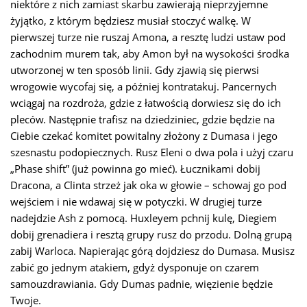
niektóre z nich zamiast skarbu zawierają nieprzyjemne
żyjątko, z którym będziesz musiał stoczyć walkę. W
pierwszej turze nie ruszaj Amona, a resztę ludzi ustaw pod
zachodnim murem tak, aby Amon był na wysokości środka
utworzonej w ten sposób linii. Gdy zjawią się pierwsi
wrogowie wycofaj się, a później kontratakuj. Pancernych
wciągaj na rozdroża, gdzie z łatwością dorwiesz się do ich
pleców. Następnie trafisz na dziedziniec, gdzie będzie na
Ciebie czekać komitet powitalny złożony z Dumasa i jego
szesnastu podopiecznych. Rusz Eleni o dwa pola i użyj czaru
„Phase shift” (już powinna go mieć). Łucznikami dobij
Dracona, a Clinta strzeż jak oka w głowie – schowaj go pod
wejściem i nie wdawaj się w potyczki. W drugiej turze
nadejdzie Ash z pomocą. Huxleyem pchnij kulę, Diegiem
dobij grenadiera i resztą grupy rusz do przodu. Dolną grupą
zabij Warloca. Napierając górą dojdziesz do Dumasa. Musisz
zabić go jednym atakiem, gdyż dysponuje on czarem
samouzdrawiania. Gdy Dumas padnie, więzienie będzie
Twoje.