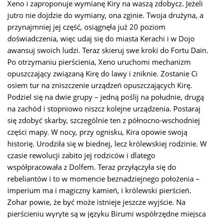
Xeno i zaproponuje wymianę Kiry na waszą zdobycz. Jeżeli
jutro nie dojdzie do wymiany, ona zginie. Twoja drużyna, a
przynajmniej jej część, osiągnęła już 20 poziom
doświadczenia, więc udaj się do miasta Kerachi i w Dojo
awansuj swoich ludzi. Teraz skieruj swe kroki do Fortu Dain.
Po otrzymaniu pierścienia, Xeno uruchomi mechanizm
opuszczający związaną Kirę do lawy i zniknie. Zostanie Ci
osiem tur na zniszczenie urządzeń opuszczających Kirę.
Podziel się na dwie grupy – jedną poślij na południe, drugą
na zachód i stopniowo niszcz kolejne urządzenia. Postaraj
się zdobyć skarby, szczególnie ten z północno-wschodniej
części mapy. W nocy, przy ognisku, Kira opowie swoją
historię. Urodziła się w biednej, lecz królewskiej rodzinie. W
czasie rewolucji zabito jej rodziców i dlatego
współpracowała z Dolfem. Teraz przyłączyła się do
rebeliantów i to w momencie beznadziejnego położenia –
imperium ma i magiczny kamień, i królewski pierścień.
Zohar powie, że być może istnieje jeszcze wyjście. Na
pierścieniu wyryte są w języku Birumi współrzędne miejsca