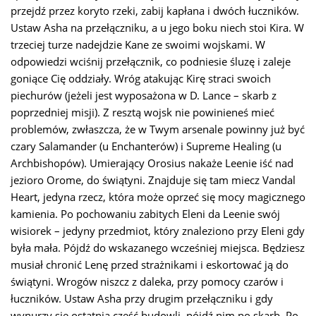
przejdź przez koryto rzeki, zabij kapłana i dwóch łuczników.
Ustaw Asha na przełączniku, a u jego boku niech stoi Kira. W
trzeciej turze nadejdzie Kane ze swoimi wojskami. W
odpowiedzi wciśnij przełącznik, co podniesie śluzę i zaleje
goniące Cię oddziały. Wróg atakując Kirę straci swoich
piechurów (jeżeli jest wyposażona w D. Lance – skarb z
poprzedniej misji). Z resztą wojsk nie powinieneś mieć
problemów, zwłaszcza, że w Twym arsenale powinny już być
czary Salamander (u Enchanterów) i Supreme Healing (u
Archbishopów). Umierający Orosius nakaże Leenie iść nad
jezioro Orome, do świątyni. Znajduje się tam miecz Vandal
Heart, jedyna rzecz, która może oprzeć się mocy magicznego
kamienia. Po pochowaniu zabitych Eleni da Leenie swój
wisiorek – jedyny przedmiot, który znaleziono przy Eleni gdy
była mała. Pójdź do wskazanego wcześniej miejsca. Będziesz
musiał chronić Lenę przed strażnikami i eskortować ją do
świątyni. Wrogów niszcz z daleka, przy pomocy czarów i
łuczników. Ustaw Asha przy drugim przełączniku i gdy
wynurzy się ostatnia część budowli, pójdź nim po skarb. Po