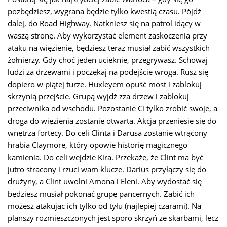
pozbędziesz, wygrana będzie tylko kwestią czasu. Pójdź
dalej, do Road Highway. Natkniesz się na patrol idący w
waszą stronę. Aby wykorzystać element zaskoczenia przy
ataku na więzienie, będziesz teraz musiał zabić wszystkich
żołnierzy. Gdy choć jeden ucieknie, przegrywasz. Schowaj
ludzi za drzewami i poczekaj na podejście wroga. Rusz się
dopiero w piątej turze. Huxleyem opuść most i zablokuj
skrzynią przejście. Grupą wyjdź zza drzew i zablokuj
przeciwnika od wschodu. Pozostanie Ci tylko zrobić swoje, a
droga do więzienia zostanie otwarta. Akcja przeniesie się do
wnętrza fortecy. Do celi Clinta i Darusa zostanie wtrącony
hrabia Claymore, który opowie historię magicznego
kamienia. Do celi wejdzie Kira. Przekaże, że Clint ma być
jutro stracony i rzuci wam klucze. Darius przyłączy się do
drużyny, a Clint uwolni Amona i Eleni. Aby wydostać się
będziesz musiał pokonać grupę pancernych. Zabić ich
możesz atakując ich tylko od tyłu (najlepiej czarami). Na
planszy rozmieszczonych jest sporo skrzyń ze skarbami, lecz