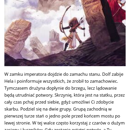
W zamku imperatora dojdzie do zamachu stanu. Dolf zabije
Hela i poinformuje wszystkich, że zrobił to zamachowiec.
Tymczasem drużyna dopłynie do brzegu, lecz lądowanie
będą utrudniać potwory. Skrzynię, która jest na statku, przez
cały czas pchaj przed siebie, gdyż umożliwi Ci zdobycie
skarbu. Podziel się na dwie grupy. Grupą zachodnią w
pierwszej turze stań o jedno pole przed końcem mostu po
lewej stronie. W tej walce często korzystaj z czarów o dużym
zasięgu i łuczników. Gdy zostanie ostatni potwór, a Ty