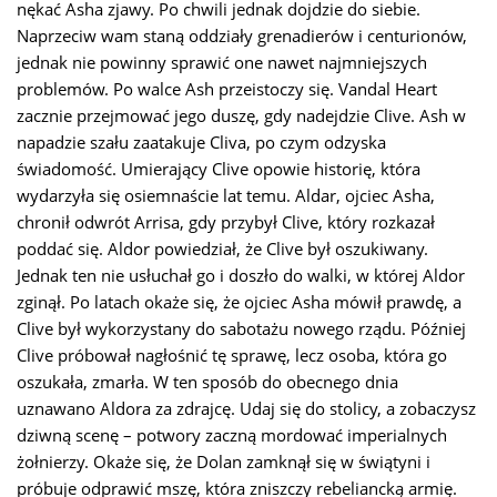
nękać Asha zjawy. Po chwili jednak dojdzie do siebie.
Naprzeciw wam staną oddziały grenadierów i centurionów,
jednak nie powinny sprawić one nawet najmniejszych
problemów. Po walce Ash przeistoczy się. Vandal Heart
zacznie przejmować jego duszę, gdy nadejdzie Clive. Ash w
napadzie szału zaatakuje Cliva, po czym odzyska
świadomość. Umierający Clive opowie historię, która
wydarzyła się osiemnaście lat temu. Aldar, ojciec Asha,
chronił odwrót Arrisa, gdy przybył Clive, który rozkazał
poddać się. Aldor powiedział, że Clive był oszukiwany.
Jednak ten nie usłuchał go i doszło do walki, w której Aldor
zginął. Po latach okaże się, że ojciec Asha mówił prawdę, a
Clive był wykorzystany do sabotażu nowego rządu. Później
Clive próbował nagłośnić tę sprawę, lecz osoba, która go
oszukała, zmarła. W ten sposób do obecnego dnia
uznawano Aldora za zdrajcę. Udaj się do stolicy, a zobaczysz
dziwną scenę – potwory zaczną mordować imperialnych
żołnierzy. Okaże się, że Dolan zamknął się w świątyni i
próbuje odprawić mszę, która zniszczy rebeliancką armię.