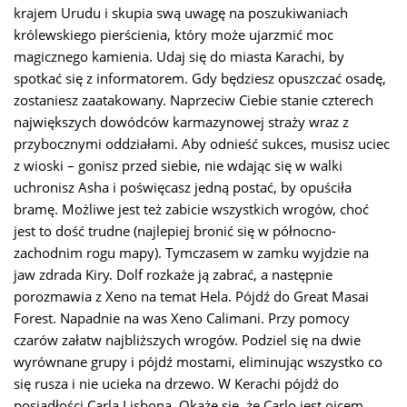
krajem Urudu i skupia swą uwagę na poszukiwaniach
królewskiego pierścienia, który może ujarzmić moc
magicznego kamienia. Udaj się do miasta Karachi, by
spotkać się z informatorem. Gdy będziesz opuszczać osadę,
zostaniesz zaatakowany. Naprzeciw Ciebie stanie czterech
największych dowódców karmazynowej straży wraz z
przybocznymi oddziałami. Aby odnieść sukces, musisz uciec
z wioski – gonisz przed siebie, nie wdając się w walki
uchronisz Asha i poświęcasz jedną postać, by opuściła
bramę. Możliwe jest też zabicie wszystkich wrogów, choć
jest to dość trudne (najlepiej bronić się w północno-
zachodnim rogu mapy). Tymczasem w zamku wyjdzie na
jaw zdrada Kiry. Dolf rozkaże ją zabrać, a następnie
porozmawia z Xeno na temat Hela. Pójdź do Great Masai
Forest. Napadnie na was Xeno Calimani. Przy pomocy
czarów załatw najbliższych wrogów. Podziel się na dwie
wyrównane grupy i pójdź mostami, eliminując wszystko co
się rusza i nie ucieka na drzewo. W Kerachi pójdź do
posiadłości Carla Lisbona. Okaże się, że Carlo jest ojcem