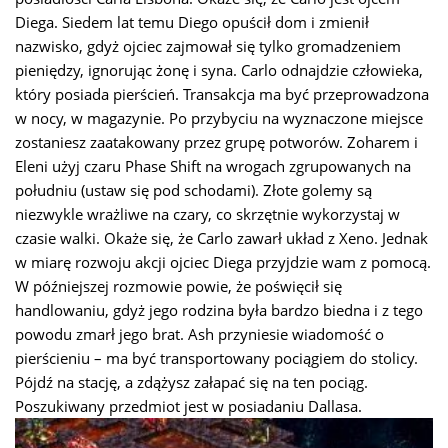
Diega. Siedem lat temu Diego opuścił dom i zmienił
nazwisko, gdyż ojciec zajmował się tylko gromadzeniem
pieniędzy, ignorując żonę i syna. Carlo odnajdzie człowieka,
który posiada pierścień. Transakcja ma być przeprowadzona
w nocy, w magazynie. Po przybyciu na wyznaczone miejsce
zostaniesz zaatakowany przez grupę potworów. Zoharem i
Eleni użyj czaru Phase Shift na wrogach zgrupowanych na
południu (ustaw się pod schodami). Złote golemy są
niezwykle wrażliwe na czary, co skrzętnie wykorzystaj w
czasie walki. Okaże się, że Carlo zawarł układ z Xeno. Jednak
w miarę rozwoju akcji ojciec Diega przyjdzie wam z pomocą.
W późniejszej rozmowie powie, że poświęcił się
handlowaniu, gdyż jego rodzina była bardzo biedna i z tego
powodu zmarł jego brat. Ash przyniesie wiadomość o
pierścieniu – ma być transportowany pociągiem do stolicy.
Pójdź na stację, a zdążysz załapać się na ten pociąg.
Poszukiwany przedmiot jest w posiadaniu Dallasa.