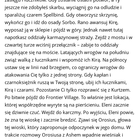
jeszcze nie zdobyłeś skarbu, wyciągnij go na odludzie i
sparaliżuj czarem Spellbind. Gdy otworzysz skrzynię,
wykończ go i idź do osady Sorbo. Rano awansuj Kirę,
wyposaż ją w sklepie i pójdź w góry. Jednak nawet tutaj
napotkasz oddziały karmazynowej straży. Zejdź z mostu i w
czwartej turze wciśnij przełącznik – zabije to oddziały
znajdujące się na moście. Latających wrogów na południu
zwiąż walką z łucznikami i wspomóż ich Kirą. Na północy
ustaw się w linii nad brzegiem, co ograniczy wrogów do
atakowania Cię tylko z jednej strony. Gdy kapłan i
czarnoksiężnik ruszą w Twoją stronę, ubij ich łucznikami,
Kirą i czarami. Pozostanie Ci tylko rozprawić się z Kurtzem.
Po bitwie pójdź do Frontier Village. To właśnie jest lokacja,
której współrzędne wyryte są na pierścieniu. Eleni zacznie
się dziwnie czuć. Wejdź do karczmy. Po wyjściu, Eleni powie,
że zna tę wioskę i zacznie bredzić. Zjawi się Orosius, głowa
tej wioski, który zaproponuje odpoczynek w jego domu. W
trakcie rozmowy Orosiusa z Ashem wpadnie wieśniak i