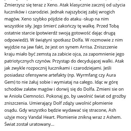
Zmierzysz się teraz z Xeno. Atak klasycznie zacznij od użycia
łuczników i czarodziei. Jednak najszybciej zabij wrogich
magów. Xeno szybko pójdzie do ataku -skup na nim
wszystkie siły. Jego śmierć zakończy tę walkę. Przed Tobą
ostatnie starcie (potwierdź swoją gotowość dając drugą
odpowiedź). W świątyni spotkasz Dolfa. W rozmowie z nim
wyjdzie na jaw fakt, że jest on synem Arrisa. Zniszczenie
kraju miało być zemstą za zabicie ojca, za zapomnienie jego
patriotycznych czynów. Przystąp do decydującej walki. Atak
jak zwykle rozpocznij łucznikami i czarodziejami. Jeśli
posiadasz ofensywne artefakty (np. Wyrmfang czy Aura
Gem) to nie żałuj sobie i wymiataj na całego. Idąc w górę
schodów załatw magów i dorwij się do Dolfa. Zmieni sie on
w Anioła Ciemności. Pokonaj go, by uwolnić świat od groźby
zniszczenia. Umierający Dolf zdąży uwolnić płomienie
osądu. Gdy wszystko będzie wydawać się stracone, Ash
użyje mocy Vandal Heart. Płomienie znikną wraz z Ashem.
Świat został uratowany…