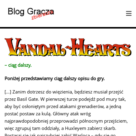
– ciąg dalszy.
Poniżej przedstawiamy ciąg dalszy opisu do gry.
[…] Zanim dotrzesz do więzienia, będziesz musiał przejść
przez Basil Gate. W pierwszej turze podejdź pod mury tak,
aby być osłoniętym przed atakami grenadierów, a jedną
postać postaw za kulą. Główny atak wróg
najprawdopodobniej przeprowadzi północnym przejściem,
więc zgrupuj tam oddziały, a Huxleyem zabierz skarb.
Postaraj się jak najszybciej zabić Warloca – gdy się go