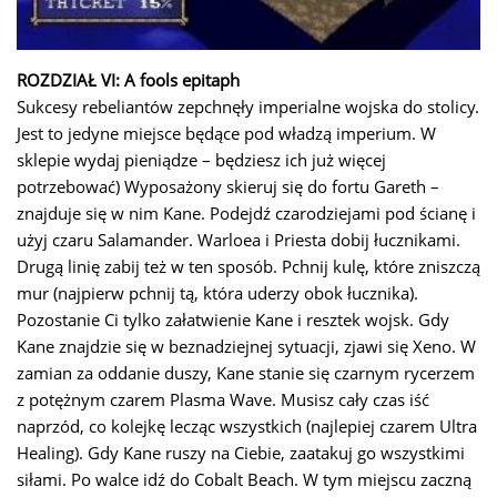
ROZDZIAŁ VI: A fools epitaph
Sukcesy rebeliantów zepchnęły imperialne wojska do stolicy.
Jest to jedyne miejsce będące pod władzą imperium. W
sklepie wydaj pieniądze – będziesz ich już więcej
potrzebować) Wyposażony skieruj się do fortu Gareth –
znajduje się w nim Kane. Podejdź czarodziejami pod ścianę i
użyj czaru Salamander. Warloea i Priesta dobij łucznikami.
Drugą linię zabij też w ten sposób. Pchnij kulę, które zniszczą
mur (najpierw pchnij tą, która uderzy obok łucznika).
Pozostanie Ci tylko załatwienie Kane i resztek wojsk. Gdy
Kane znajdzie się w beznadziejnej sytuacji, zjawi się Xeno. W
zamian za oddanie duszy, Kane stanie się czarnym rycerzem
z potężnym czarem Plasma Wave. Musisz cały czas iść
naprzód, co kolejkę lecząc wszystkich (najlepiej czarem Ultra
Healing). Gdy Kane ruszy na Ciebie, zaatakuj go wszystkimi
siłami. Po walce idź do Cobalt Beach. W tym miejscu zaczną