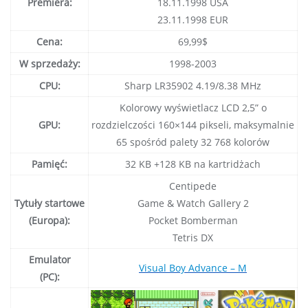
Premiera:
18.11.1998 USA
23.11.1998 EUR
Cena:
69,99$
W sprzedaży:
1998-2003
CPU:
Sharp LR35902 4.19/8.38 MHz
Kolorowy wyświetlacz LCD 2,5” o
GPU:
rozdzielczości 160×144 pikseli, maksymalnie
65 spośród palety 32 768 kolorów
Pamięć:
32 KB +128 KB na kartridżach
Centipede
Tytuły startowe
Game & Watch Gallery 2
(Europa):
Pocket Bomberman
Tetris DX
Emulator
Visual Boy Advance – M
(PC):