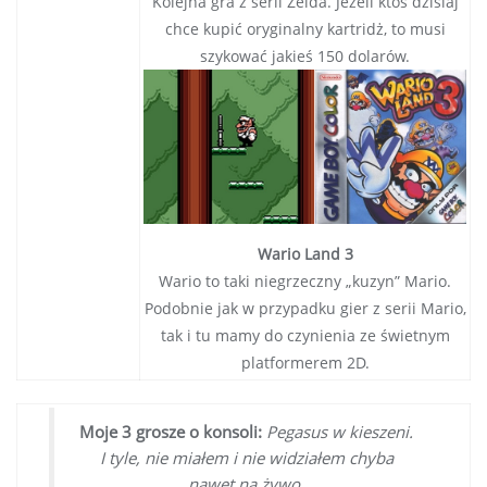
Kolejna gra z serii Zelda. Jeżeli ktoś dzisiaj
chce kupić oryginalny kartridż, to musi
szykować jakieś 150 dolarów.
Wario Land 3
Wario to taki niegrzeczny „kuzyn” Mario.
Podobnie jak w przypadku gier z serii Mario,
tak i tu mamy do czynienia ze świetnym
platformerem 2D.
Moje 3 grosze o konsoli:
Pegasus w kieszeni.
I tyle, nie miałem i nie widziałem chyba
nawet na żywo.