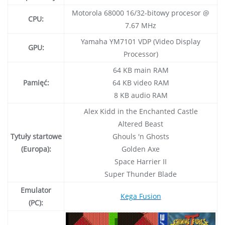
Motorola 68000 16/32-bitowy procesor @
CPU:
7.67 MHz
Yamaha YM7101 VDP (Video Display
GPU:
Processor)
64 KB main RAM
Pamięć:
64 KB video RAM
8 KB audio RAM
Alex Kidd in the Enchanted Castle
Altered Beast
Tytuły startowe
Ghouls 'n Ghosts
(Europa):
Golden Axe
Space Harrier II
Super Thunder Blade
Emulator
Kega Fusion
(PC):