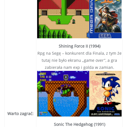
Shining Force II (1994)
Rpg na Segę – konkurent dla Finala, z tym że
tutaj nie było ekranu „game over”, a gra
zabierała nam exp i golda w zamian.
Warto zagrać:
Sonic The Hedgehog (1991)