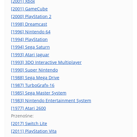
[2001] Xbox
[2001] GameCube
[2000] PlayStation 2
[1998] Dreamcast
[1996] Nintendo 64
[1994] PlayStation
[1994] Sega Saturn
[1993] Atari Jaguar
[1993] 3DO Interactive Multiplayer
[1990] Super Nintendo
[1988] Sega Mega Drive
[1987] TurboGrafx-16
[1985] Sega Master System
[1983] Nintendo Entertainment System
[1977] Atari 2600
Przenośne:
[2017] Switch Lite
[2011] PlayStation Vita