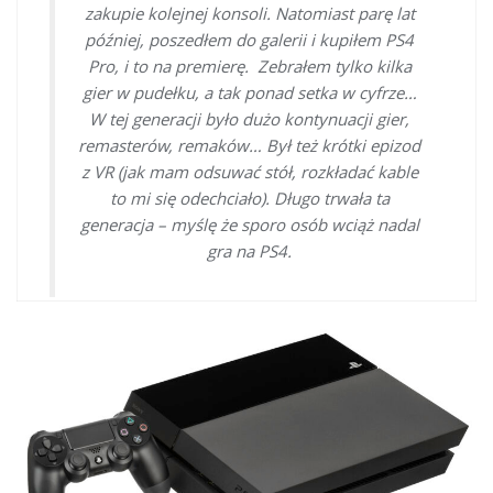
zakupie kolejnej konsoli. Natomiast parę lat
później, poszedłem do galerii i kupiłem PS4
Pro, i to na premierę. Zebrałem tylko kilka
gier w pudełku, a tak ponad setka w cyfrze…
W tej generacji było dużo kontynuacji gier,
remasterów, remaków… Był też krótki epizod
z VR (jak mam odsuwać stół, rozkładać kable
to mi się odechciało). Długo trwała ta
generacja – myślę że sporo osób wciąż nadal
gra na PS4.