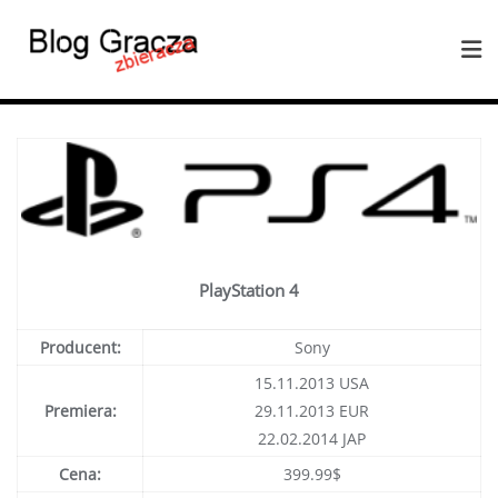
PlayStation 4
Producent:
Sony
15.11.2013 USA
Premiera:
29.11.2013 EUR
22.02.2014 JAP
Cena:
399.99$